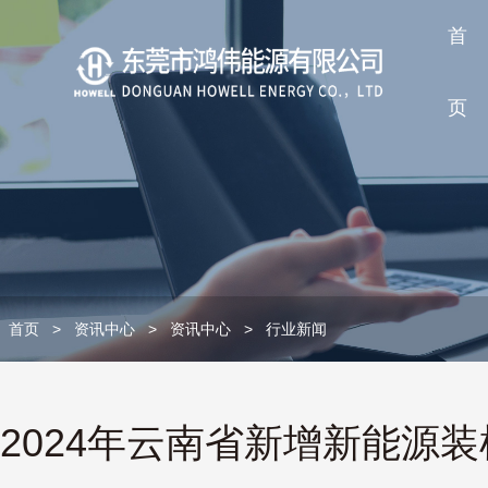
首
页
首页
>
资讯中心
>
资讯中心
>
行业新闻
2024年云南省新增新能源装