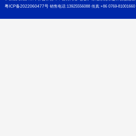
粤ICP备2022060477号
销售电话:13925556088 传真:+86 0769-81001660