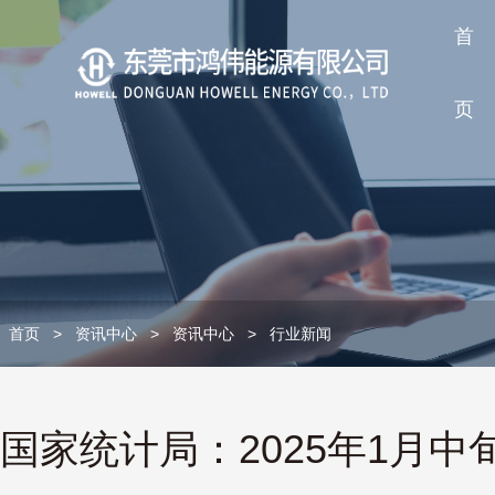
首
页
首页
>
资讯中心
>
资讯中心
>
行业新闻
国家统计局：2025年1月中