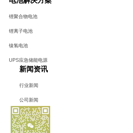
电池解决方案
锂聚合物电池
锂离子电池
镍氢电池
UPS应急储能电源
新闻资讯
行业新闻
公司新闻