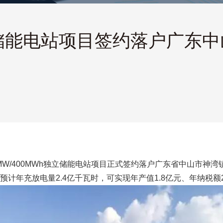
独立储能电站项目签约落户广东中
MW/400MWh独立储能电站项目正式签约落户广东省中山市神湾
预计年充放电量2.4亿千瓦时，可实现年产值1.8亿元、年纳税额2