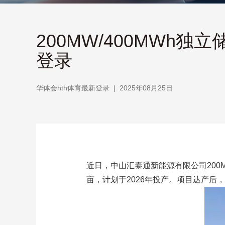
200MW/400MWh
登录
华体会hth体育最新登录
|
2025年08月25日
近日，中山汇泰通新能源有限公司200
亩，计划于2026年投产。项目达产后，