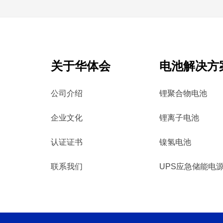
关于华体会
电池解决方
公司介绍
锂聚合物电池
企业文化
锂离子电池
认证证书
镍氢电池
联系我们
UPS应急储能电