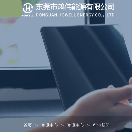
首页
>
资讯中心
>
资讯中心
>
行业新闻