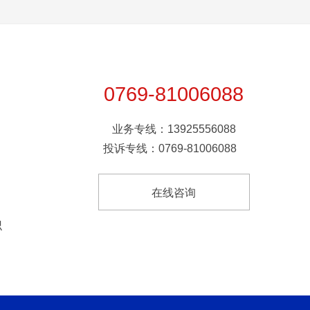
0769-81006088
业务专线：13925556088
投诉专线：0769-81006088
在线咨询
识