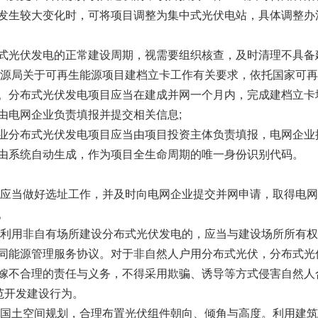
发生较大变化时，可将项目调整为集中式光伏电站，具体调整办
式光伏发电的正常建设周期，视需要组织核查，及时清理不具备
能源局关于可再生能源项目建档立卡工作有关要求，依托国家可
。分布式光伏发电项目应当在建成并网一个月内，完成建档立卡
由电网企业负责填报并提交相关信息;
业分布式光伏发电项目应当由项目投资主体负责填报，电网企业
由系统自动生成，作为项目全生命周期的唯一身份识别代码。
体应当做好选址工作，并及时向电网企业提交并网申请，取得电
。
体利用非自有场所建设分布式光伏发电的，应当与建设场所所有
同能源管理服务协议。对于非自然人户用分布式光伏，分布式光
嫁不合理的责任与义务，不得采用欺骗、诱导等方式侵害自然人
范开发建设行为。
合国土空间规划，合理布置光伏组件朝向、倾角与高度。利用建