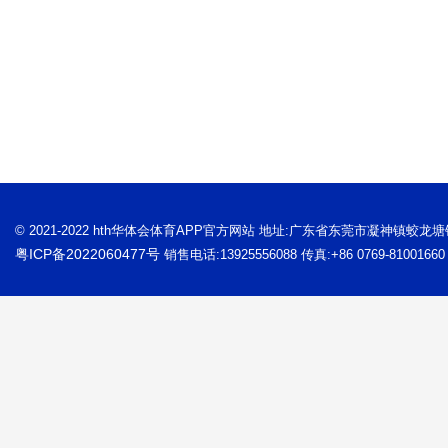
© 2021-2022 hth华体会体育APP官方网站 地址:广东省东莞市凝神镇蛟龙
粤ICP备2022060477号
销售电话:13925556088 传真:+86 0769-81001660