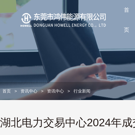
首
页
首页
>
资讯中心
>
资讯中心
>
行业新闻
湖北电力交易中心2024年成交