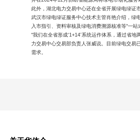
此外，湖北电力交易中心还在全省开展绿电绿证市
武汉市绿电绿证服务中心技术主管肖艳介绍，绿
入市指引、资料审核及绿电消费溯源核准等“一站
“我们在全省形成‘1+14’系统运作体系，通过
力交易中心交易部负责人张威说。目前绿电交易
需求。