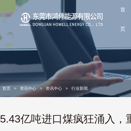
首
页
首页
>
资讯中心
>
资讯中心
>
行业新闻
5.43亿吨进口煤疯狂涌入，