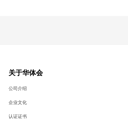
关于华体会
公司介绍
企业文化
认证证书