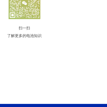
扫一扫
了解更多的电池知识