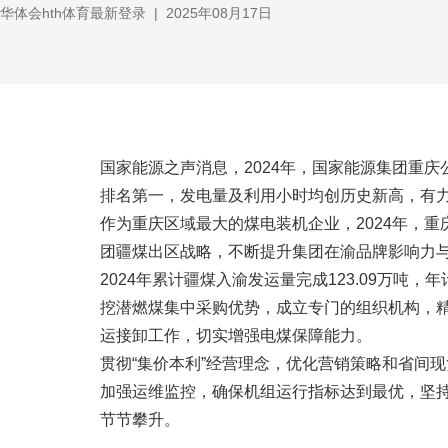
华体会hth体育最新登录
|
2025年08月17日
国家能源之声消息，2024年，国家能源集团重庆公
排名第一，发电量及利用小时均创历史新高，有
作为重庆区域最大的煤电装机企业，2024年，
团疆煤出区战略，不断提升集团在渝品牌影响力
2024年累计疆煤入渝发运量完成123.09万吨，年计
挖潜燃煤集中采购优势，成立专门的组织机构，
运接卸工作，切实增强电煤保障能力。
贯彻“集价本利”经营理念，优化营销策略和省间
加强运维监控，确保机组运行指标达到最优，坚
节节攀升。