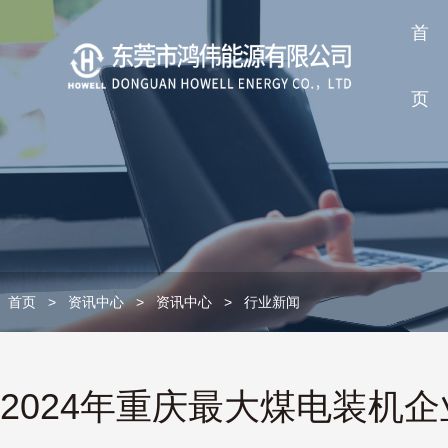
首
页
首页
>
资讯中心
>
资讯中心
>
行业新闻
2024年重庆最大煤电装机