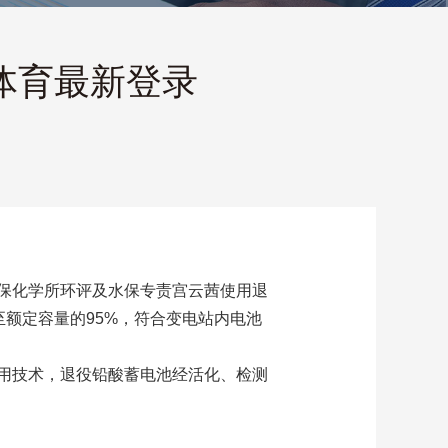
h体育最新登录
保化学所环评及水保专责宫云茜使用退
至额定容量的95%，符合变电站内电池
用技术，退役铅酸蓄电池经活化、检测