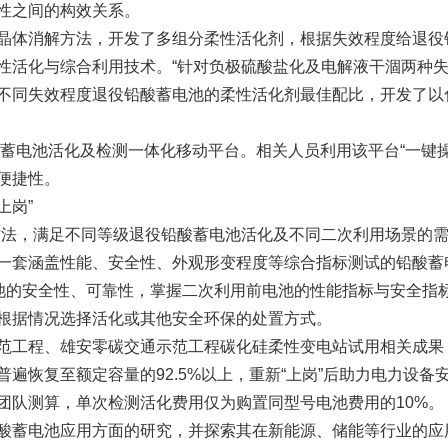
性之间的构效关系。
晶体消解方法，开发了多组分柔性活化剂，根据失效程度给退役
性活化与综合利用技术。“针对负极硫酸盐化及电解液干涸两种失
不同失效程度退役铅酸蓄电池的柔性活化剂最佳配比，开发了以
酸蓄电池活化及检测一体化移动平台。相关人员利用该平台“一键
便捷性。
上岗”
方法，满足不同等级退役铅酸蓄电池活化及不同二次利用场景的需
一套涵盖性能、安全性、外观形变程度等综合指标测试的铅酸蓄
电池的安全性、可靠性，掌握二次利用前电池的性能指标与安全指
根据情况选择活化或其他安全环保的处置方式。
范工程、雄安零碳交通示范工程碳化硅柔性变电站试用相关成果，
遍恢复至额定容量的92.5%以上，重新“上岗”后助力电力设
团队测算，单次检测活化费用仅为购置同型号电池费用的10%。
酸蓄电池应用方面的研究，并探索其在新能源、储能等行业的应