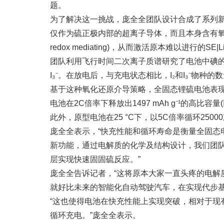
题。
为了解决这一挑战，庞全全团队设计合成了系列新型玻璃
仅作为硫正极内部的超离子导体，而且本身含有氧化还原反
redox mediating)，从而激活原本难以进
团队利用飞行时间二次离子质谱研究了电池中碘的氧
I₃⁻。在放电后，与充电状态相比，I₂和I₃⁻物
基于这种氧化还原介导策略，全固态锂硫电池表
电池在2C倍率下释放出1497 mAh g⁻¹的高比容量
此外，原型电池在25 °C下，以5C倍率循环250
庞全全表示，“快充性能和循环寿命是衡量全固
新功能，通过电解质的化学及结构设计，我们团
层实现快速固固硫反应。”
庞全全告诉记者，“这将原本大家一直头疼的电
就好比未来的智能化自动驾驶汽车，在实现代步基
“这也使得电池在快充性能上实现突破，相对于
循环充电。”庞全全表示。