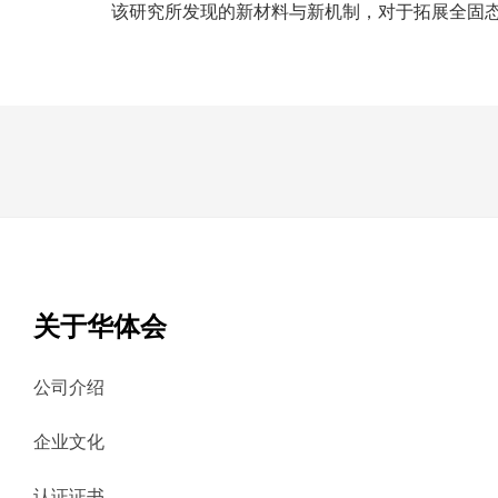
该研究所发现的新材料与新机制，对于拓展全固
关于华体会
公司介绍
企业文化
认证证书