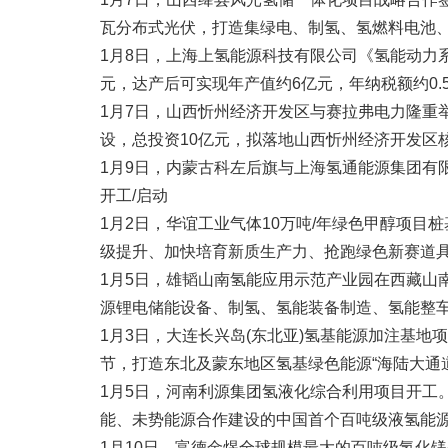
瓦分布式光伏，打造集绿电、制氢、氢燃料电池
1月8日，上海上氢能源科技有限公司《氢能动力
元，达产后可实现年产值约6亿元，年纳税额约0.
1月7日，山西忻州经济开发区与赛拉弗电力隆重
设，总投资10亿元，拟落地山西忻州经济开发区
1月9日，内蒙古科左后旗与上海氢通能源集团有
开工/启动
1月2日，华谊工业气体10万吨/年绿色甲醇项目
级提升、加快培育新质生产力、抢跑绿色新赛道
1月5日，雄韬山南氢能应用示范产业园在西藏山
源锂电储能设备、制氢、氢能装备制造、氢能整
1月3日，大连长兴岛(东北亚)氢基能源加注基
节，打造东北及蒙东地区氢基绿色能源“海陆大通道
1月5日，河南利源集团氢液化综合利用项目开工
能、未势能源合作建设的中国首个百吨级液氢能源供
1月10日，富德金煜全球规模最大的百吨级氢化