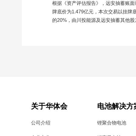
根据《资产评估报告》，远安抽蓄账面评
牌底价为1.479亿元，本次交易以
的20%，由川投能源及远安抽蓄其他股
关于华体会
电池解决方
公司介绍
锂聚合物电池