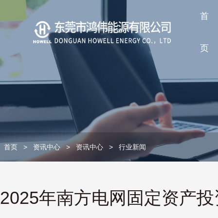
首
页
首页
>
资讯中心
>
资讯中心
>
行业新闻
2025年南方电网固定资产投