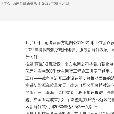
华体会hth体育最新登录
|
2025年08月04日
1月16日，记者从南方电网公司2025年工作会议
2025年将围绕数字电网建设、服务新能源发展
升向好。
推进“两重”项目建设。南方电网公司将着力强化
亿元的海南500千伏主网架工程施工进度已过半，
工程——藏粤直流开工建设在即，将推动西部的
推进新能源高质量发展。南方电网公司将持续深化以
的阳江三山岛海上风电柔直工程正加速推进，是
题。在全面建成首批35个新型电力系统示范区的
区新能源装机到2030年达3.5亿千瓦以上。
推进大规模设备更新改造。南方电网公司将积极落