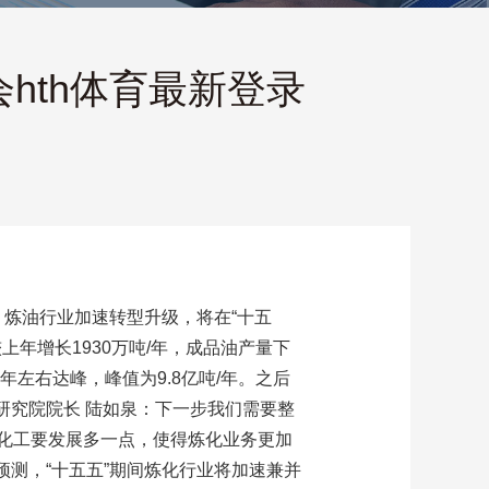
hth体育最新登录
，炼油行业加速转型升级，将在“十五
较上年增长1930万吨/年，成品油产量下
左右达峰，峰值为9.8亿吨/年。之后
术研究院院长 陆如泉：下一步我们需要整
化工要发展多一点，使得炼化业务更加
预测，“十五五”期间炼化行业将加速兼并