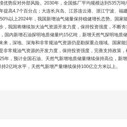
势应对外部风险。2030年，全国炼厂平均规模达到535万吨/年
024年提高4.7个百分点；大连长兴岛、江苏连云港、浙江宁波、
50%以上2024年，我国新增油气储量保持稳健增长态势。国家能
步，我国将继续加大油气资源开发力度，保持投资强度，不断夯
4年，国内新增石油探明地质储量约15亿吨，新增天然气探明地质储
未来，深地、深海和非常规油气资源仍是勘探重点领域。国家能
是非常规油气资源的开发力度，保持投资强度，完善支持政策，
025年，预计全国石油、天然气新增地质储量继续保持高位，新
持2亿吨水平，天然气新增产量继续保持100亿立方米以上。