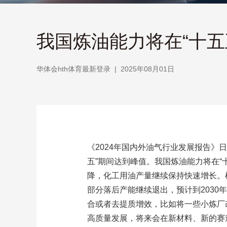
我国炼油能力将在“十五
华体会hth体育最新登录
|
2025年08月01日
《2024年国内外油气行业发展报告》
五”期间达到峰值。我国炼油能力将在“十
降，化工用油产量继续保持快速增长。根
部分落后产能继续退出，预计到2030
合或者去提质增效，比如将一些小炼厂
高质量发展，将来会在新材料、新的赛道