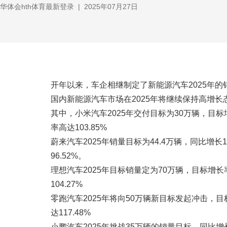
华体会hth体育最新登录
|
2025年07月27日
开年以来，车企相继制定了新能源汽车2025年
国内新能源汽车市场在2025年将继续保持高增长
其中，小米汽车2025年交付目标为30万辆，目标
率高达103.85%
蔚来汽车2025年销量目标为44.4万辆，同比增长
96.52%。
理想汽车2025年目标销量定为70万辆，目标增长
104.27%
零跑汽车2025年将向50万辆新目标发起冲击，目
达117.48%
小鹏汽车2025年挑战35万辆的销量目标，同比增