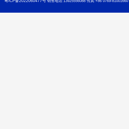
粤ICP备2022060477号
销售电话:13925556088 传真:+86 0769-81001660