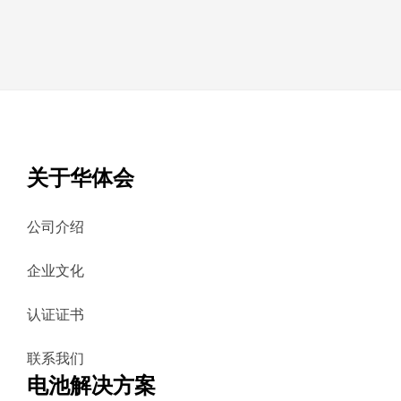
关于华体会
公司介绍
企业文化
认证证书
联系我们
电池解决方案