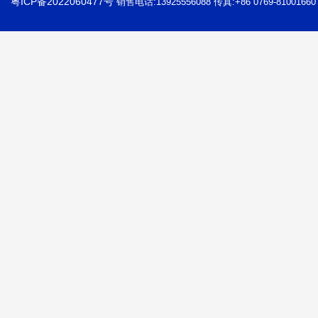
粤ICP备2022060477号
销售电话:13925556088 传真:+86 0769-81001660