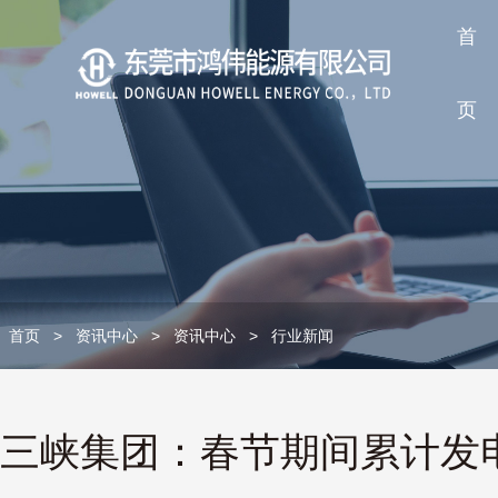
首
页
首页
>
资讯中心
>
资讯中心
>
行业新闻
三峡集团：春节期间累计发电