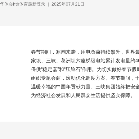
华体会hth体育最新登录
|
2025年07月21日
春节期间，寒潮来袭，用电负荷持续攀升，世界最
家坝、三峡、葛洲坝六座梯级电站累计发电量约4
保供“稳定器”和“压舱石”作用。为切实做好春
组织专题会商，滚动优化调度方案。春节期间，
温暖幸福的中国年贡献力量。三峡集团始终把安
为经济社会发展和人民群众生活提供坚实保障。