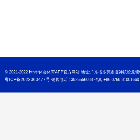
© 2021-2022 hth华体会体育APP官方网站 地址:广东省东莞市凝神镇蛟龙
粤ICP备2022060477号
销售电话:13925556088 传真:+86 0769-81001660