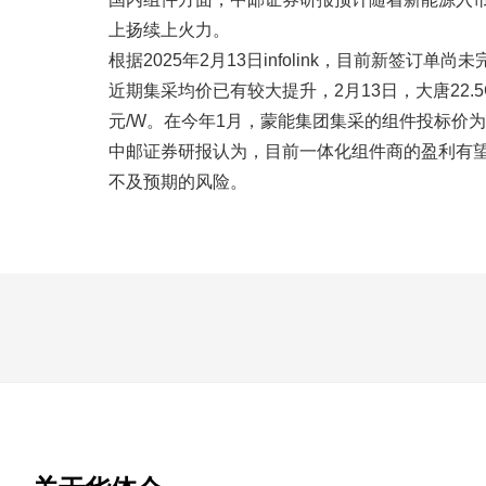
上扬续上火力。
根据2025年2月13日infolink，目前新签
近期集采均价已有较大提升，2月13日，大唐22.5GW
元/W。在今年1月，蒙能集团集采的组件投标价为0.64
中邮证券研报认为，目前一体化组件商的盈利有
不及预期的风险。