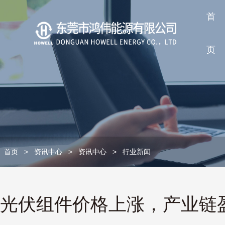
首
页
首页
>
资讯中心
>
资讯中心
>
行业新闻
光伏组件价格上涨，产业链盈