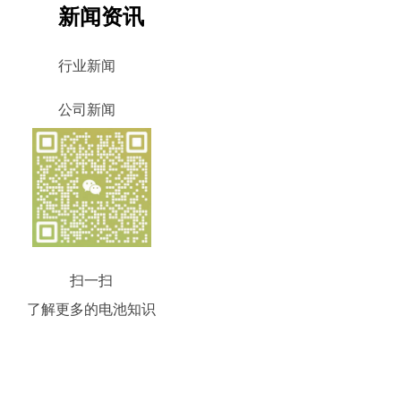
新闻资讯
行业新闻
公司新闻
扫一扫
了解更多的电池知识