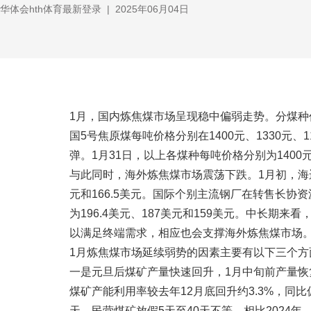
华体会hth体育最新登录
|
2025年06月04日
1月，国内炼焦煤市场呈现稳中偏弱走势。分煤种
国5号焦原煤每吨价格分别在1400元、1330元、
弹。1月31日，以上各煤种每吨价格分别为1400元、
与此同时，海外炼焦煤市场震荡下跌。1月初，海运
元和166.5美元。国际个别主流钢厂在转售长协
为196.4美元、187美元和159美元。中长期
以满足终端需求，相应也会支撑海外炼焦煤市场
1月炼焦煤市场延续弱势的因素主要有以下三个方
一是元旦后煤矿产量快速回升，1月中旬前产量恢
煤矿产能利用率较去年12月底回升约3.3%，同
天，民营煤矿放假5天至40天不等。相比2024