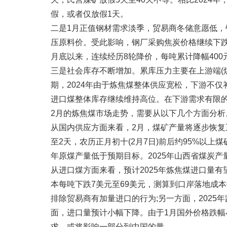
假，或者仅放假1天。
二是1月正值钢材需求淡季，贸易商冬储意愿低
压原料价。受此影响，钢厂采购焦炭价格继续下跌，分
月底以来，连续经历8轮降价，每吨累计降幅400元
三是社会库存不断增加。累库压力主要在上游端(
期，2024年由于炼焦煤整体供应宽松，下游不
进口煤整体库存继续维持高位。在下游需求有限
2月的炼焦煤市场走势，需要从以下几个方面分析
从国内供应方面来看，2月，煤矿产量将逐步恢复
至2天，农历正月初十(2月7日)前后约95%以
年原煤产量低于预期目标。2025年山西省煤炭产量
从进口煤方面来看，预计2025年炼焦煤进口量
本每吨下跌7美元至69美元，测算到口岸落地成本
排除贸易商有加量进口的行为;另一方面，2025
面，进口量预计小幅下降。由于1月国外价格跌
求，或将影响一部分到中国的量。