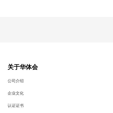
关于华体会
公司介绍
企业文化
认证证书