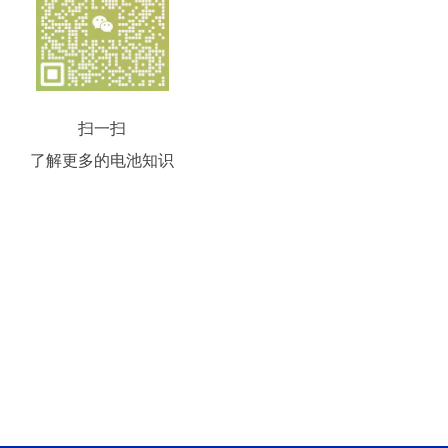
扫一扫
了解更多的电池知识