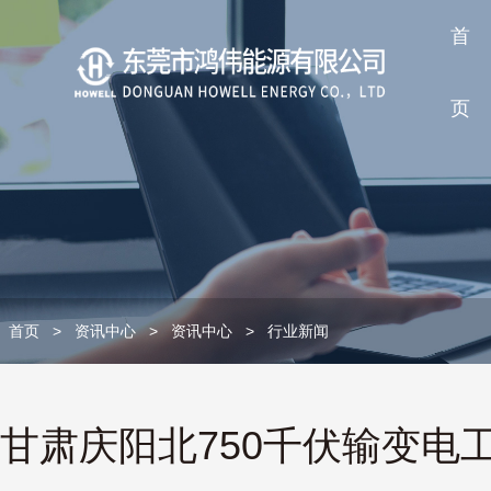
首
页
首页
>
资讯中心
>
资讯中心
>
行业新闻
甘肃庆阳北750千伏输变电工