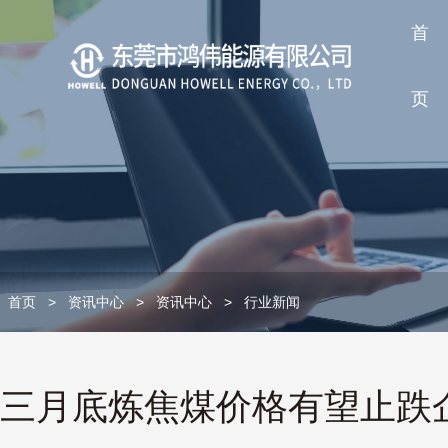
首
页
首页
>
资讯中心
>
资讯中心
>
行业新闻
三月底炼焦煤价格有望止跌企