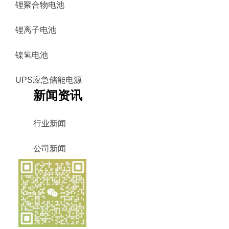
锂聚合物电池
锂离子电池
镍氢电池
UPS应急储能电源
新闻资讯
行业新闻
公司新闻