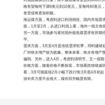
格有望每吨下调9美元到10美元，至每吨60美元
拿货或将更加积极。
海运煤方面，考虑到进口利润倒挂、国内市场需求
面，1月至2月，从进口利润上看，海外一线主焦
另一方面，市场参与者对国外炼焦煤需求有所期待
平。
需求方面，3月至4月是传统需求旺季，同时建材
厂对铁水增产较为犹豫。整体来看，铁水有增产
偏弱。另外，进入4月，考虑到清明节、五一假
价格方面，随着价格不断探底，市场看跌情绪减
看，3月可能延续2月小幅下跌行情;3月底4月
游补库力度不会很大，煤价回升幅度有限。