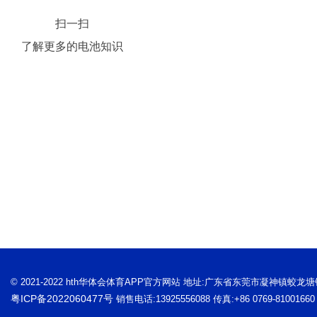
扫一扫
了解更多的电池知识
© 2021-2022 hth华体会体育APP官方网站 地址:广东省东莞市凝神镇蛟龙
粤ICP备2022060477号
销售电话:13925556088 传真:+86 0769-81001660