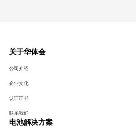
关于华体会
公司介绍
企业文化
认证证书
联系我们
电池解决方案