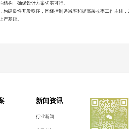
柱结构，确保设计方案切实可行。
，构建良性开发秩序，围绕控制递减率和提高采收率工作主线，
上产基础。
案
新闻资讯
行业新闻