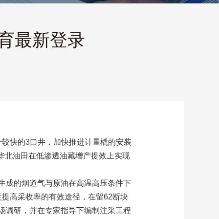
体育最新登录
上升较快的3口井，加快推进计量橇的安装
志着华北油田在低渗透油藏增产提效上实现
生成的烟道气与原油在高温高压条件下
度提高采收率的有效途径，在留62断块
场调研，并在专家指导下编制注采工程