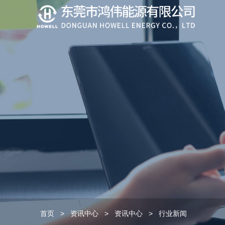
首页
>
资讯中心
>
资讯中心
>
行业新闻