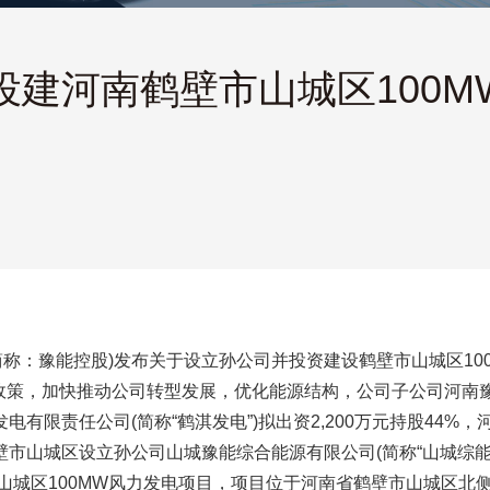
建河南鹤壁市山城区100MW
简称：豫能控股)发布关于设立孙公司并投资建设鹤壁市山城区10
政策，加快推动公司转型发展，优化能源结构，公司子公司河南豫能
淇发电有限责任公司(简称“鹤淇发电”)拟出资2,200万元持股44
鹤壁市山城区设立孙公司山城豫能综合能源有限公司(简称“山城综能”
城区100MW风力发电项目，项目位于河南省鹤壁市山城区北侧