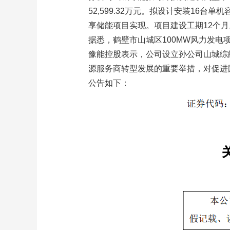
52,599.32万元。拟设计安装16台
享储能项目实现。项目建设工期12个月
据悉，鹤壁市山城区100MW风力发电
豫能控股表示，公司设立孙公司山城综
源服务商转型发展的重要举措，对促进
公告如下：