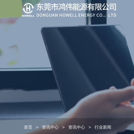
首页
>
资讯中心
>
资讯中心
>
行业新闻