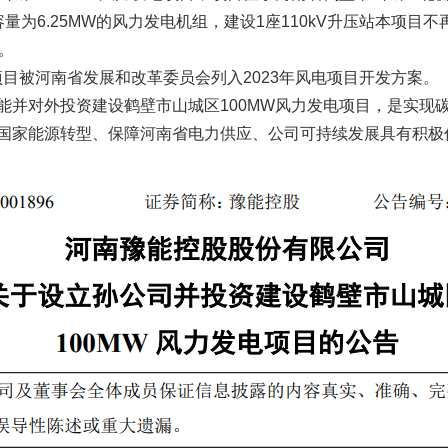
单机容量为6.25MW的风力发电机组，建设1座110kV升压站本
。
项目被河南省发展和改革委员会列入2023年风电项目开发方案。
能并对外投资建设鹤壁市山城区100MW风力发电项目，是实现
国家能源转型、保障河南省电力供应、公司可持续发展具有积极