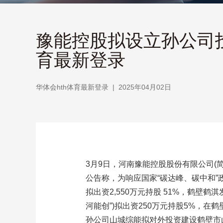
豫能控股拟设立孙公司投
育最新登录
华体会hth体育最新登录
|
2025年04月02日
3月9日，河南豫能控股股份有限公司(
公告称，为响应国家“碳达峰、碳中和”
拟出资2,550万元持股 51%，鹤壁鹤
河能创”)拟出资250万元持股5%，在
孙公司山城综能拟对外投资建设鹤壁市山