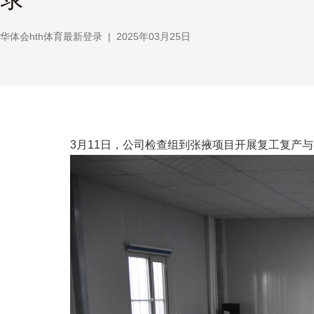
华体会hth体育最新登录
|
2025年03月25日
3月11日，公司检查组到张掖项目开展复工复产