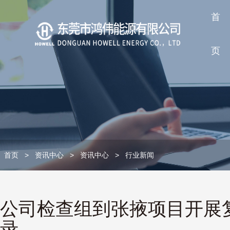
首
页
首页
>
资讯中心
>
资讯中心
>
行业新闻
公司检查组到张掖项目开展复
录