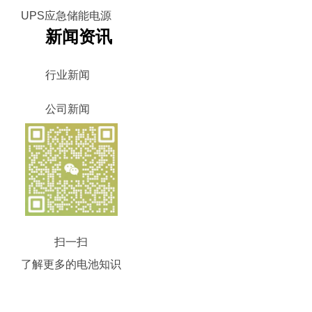
UPS应急储能电源
新闻资讯
行业新闻
公司新闻
扫一扫
了解更多的电池知识