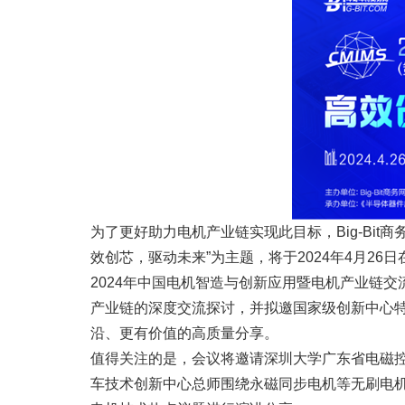
为了更好助力电机产业链实现此目标，Big-Bit
效创芯，驱动未来”为主题，将于2024年4月26
2024年中国电机智造与创新应用暨电机产业链
产业链的深度交流探讨，并拟邀国家级创新中心
沿、更有价值的高质量分享。
值得关注的是，会议将邀请深圳大学广东省电磁
车技术创新中心总师围绕永磁同步电机等无刷电机