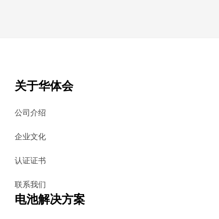
关于华体会
公司介绍
企业文化
认证证书
联系我们
电池解决方案