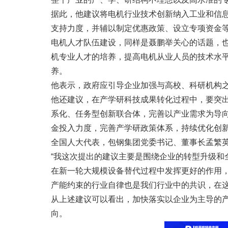
据此，他建议将电机行业技术创新纳入工业和信
支持力度，并辅以制定优惠政策、设立专项资金
电机人才队伍建设，同样是聂鹏举关心的话题，也
机专业人才的培养，提高电机从业人员的技术水平
养。
他表示，政府应引导企业加强与高校、科研机构
他还建议，在产学研科技成果转化过程中，要突
系化、任务型创新联合体，完善以产业需求为导
金投入力度，完善产学研政策体系，持续优化创
全国人大代表，包钢集团党委书记、董事长孟繁英
“我这次提出的建议主要是围绕企业的转型升级
在新一轮大规模设备替代过程中发挥更好的作用
产能约束的行业自律也是我们行业中的共识，在这
从上述建议可以看出，加快落实以企业为主导的
向。