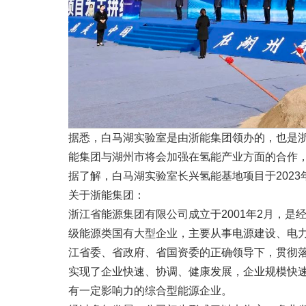
据悉，白马湖实验室是由浙能集团领办的，也是
能集团与湖州市将会加强在氢能产业方面的合作
据了解，白马湖实验室长兴氢能基地项目于202
关于浙能集团：
浙江省能源集团有限公司成立于2001年2月，
级能源类国有大型企业，主要从事电源建设、电
江省委、省政府、省国资委的正确领导下，贯彻落
实现了企业快速、协调、健康发展，企业规模快速
有一定影响力的综合型能源企业。