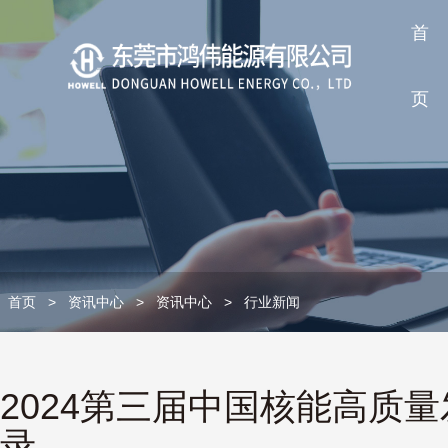
首
页
首页
>
资讯中心
>
资讯中心
>
行业新闻
2024第三届中国核能高质
录