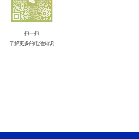
扫一扫
了解更多的电池知识