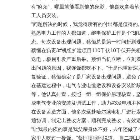
有“麻烦”，哪里就能看到他的身影，他喜欢拿着
工人员安装。
“问题解决的时候，我觉得所有的付出都是值得的。
熟悉电力工作的人都知道，继电保护工作是个“难
态。每次设备出现问题，蔡恒总是第一时间赶到
蔡恒在负责3#机组扩建项目110千伏10千伏
送电，极易引发严重后果。蔡恒当机立断，立刻
出问题的原因，我连饭都吃不下。”于是他重新
复验证，蔡恒确定了是厂家设备出现问题，避免
在基建过程中，电气专业电缆敷设和设备安装阶
等，他认真排查，按照一组一组保护原理核查，坚
成电气专业的安装及调试工作，助力#3发电机并
在设备监造方面，他多次远赴哈尔滨电机厂进行
通协调，制定出整改方案，顺利完成整改，有效
“让我最内疚的事是我父亲身体不好，去年还做
家里人吃过一餐饭。”蔡恒哽咽地说道。 自二期