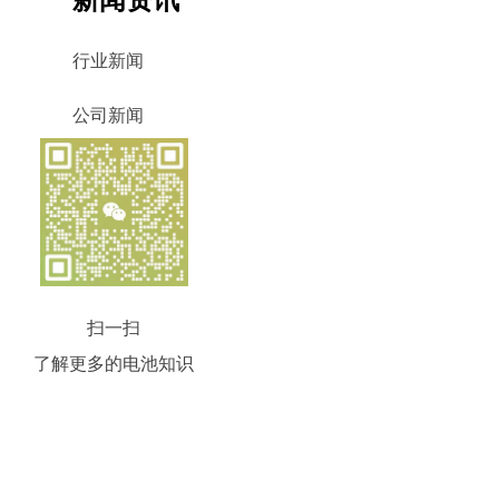
行业新闻
公司新闻
扫一扫
了解更多的电池知识