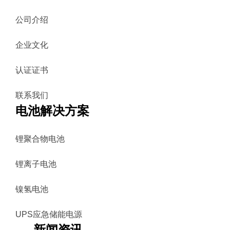
公司介绍
企业文化
认证证书
联系我们
电池解决方案
锂聚合物电池
锂离子电池
镍氢电池
UPS应急储能电源
新闻资讯