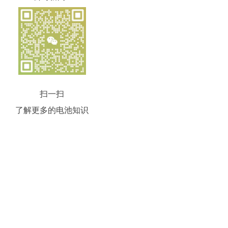
扫一扫
了解更多的电池知识